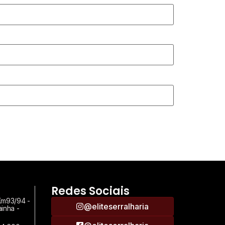
Redes Sociais
Km93/94 -
@eliteserralharia
ainha -