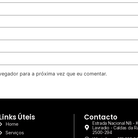
avegador para a próxima vez que eu comentar.
Links Úteis
Contacto
Estrada Nacional N8 - 
Home
Lavradio - Caldas da R
Serviços
2500-294